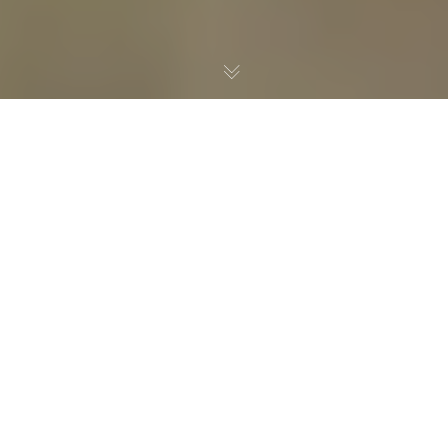
2026年6月4日至7日，国际高端音响盛会High-end
Show首次离开德国慕尼黑，移师到世界音乐之都维也纳
奥地利会展中心举办。隐士音响携全新升级的大漆艺术版
「超级龙吟」、熊猫Plus等器材，在超过400平方米独立
展房，完成了一次意义特殊的亮相。