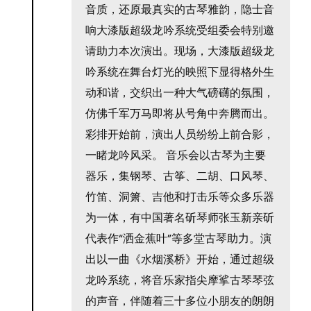
音质，还原最真实的古琴雅韵，隐士音
响大漆版超级龙吟系统受组委会特别邀
请助力本次演出。现场，大漆版超级龙
吟系统在舞台灯光的映照下显得格外生
动和谐，交织出一种大气磅礴的氛围，
仿佛千军万马即将从号角中奔腾而出。
彩排开始前，演出人员纷纷上前合影，
一睹龙吟风采。 音乐会以古琴为主要
器乐，集钢琴、古筝、二胡、口风琴、
竹笛、洞箫、吉他和打击乐等众多乐器
为一体，有中国著名斫琴师张玉新亲斫
代表作“洒金蕉叶”等多堂古琴助力。演
出以一曲《水烟溪桥》开始，通过超级
龙吟系统，将音乐家指尖摩挲古琴琴弦
的声音，伴随着三十多位小朋友的朗朗