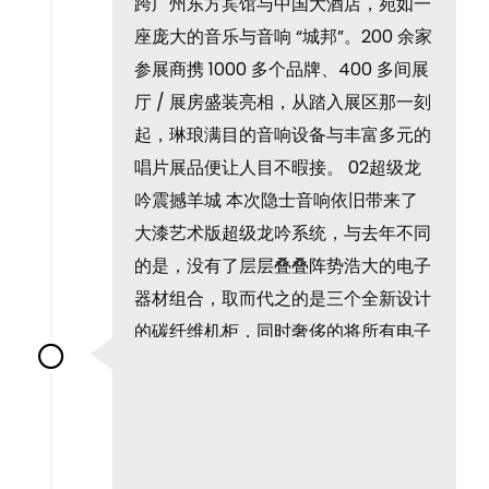
跨广州东方宾馆与中国大酒店，宛如一
座庞大的音乐与音响 “城邦”。200 余家
参展商携 1000 多个品牌、400 多间展
厅 / 展房盛装亮相，从踏入展区那一刻
起，琳琅满目的音响设备与丰富多元的
唱片展品便让人目不暇接。 02超级龙
吟震撼羊城 本次隐士音响依旧带来了
大漆艺术版超级龙吟系统，与去年不同
的是，没有了层层叠叠阵势浩大的电子
器材组合，取而代之的是三个全新设计
的碳纤维机柜，同时奢侈的将所有电子
器材外壳也进行碳纤维打造，以追求最
极致的减震效果。如此大心血的改动也
是为了更好地适应未来音乐会、演唱会
等各类大型户外活动做好充足的实用性