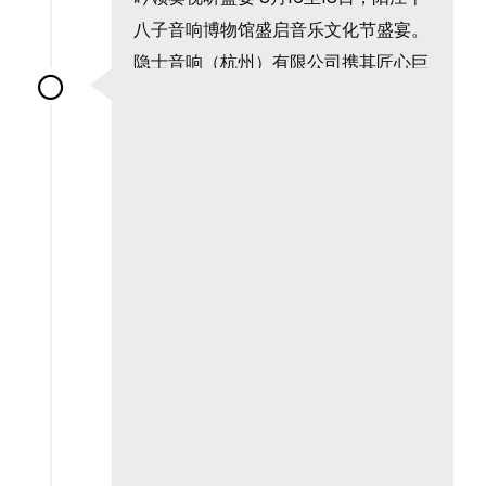
八子音响博物馆盛启音乐文化节盛宴。
隐士音响（杭州）有限公司携其匠心巨
制——大漆艺术版超级龙吟音响系统荣
耀登场，作为C位焦点，它以其非凡音
质与独特工艺，引领了一场前所未有的
视听革命，让每一位参与者沉醉于无与
伦比的音乐海洋之中。...
了解更多