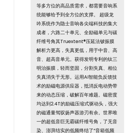
等多方位的高品质需求，都需要音响系
统能够给予到全方位的支撑。 超级龙
吟系统作为隐士音响各尖端科技的集大
成者，六路二十单元、全励磁单元与碳
纤维号角其Truextent®压延法铍振膜
解析力更高，失真更低，用于中音、高
音、超高音单元。获得发明专利的钛三
明治振膜，轻而坚固，分割失真、相位
失真消失于无形。运用AI智能负反馈技
术的励磁电源供应器，抵消反电动势带
来的动态压缩，破解百年难题。磁密度
均达到2.4T的励磁压缩式驱动头，强大
的磁通量驾驭扬声器游刃有余。世界唯
一的超低音巨无霸碳纤维号角，了无音
染、澎湃结实的低频终结了“音箱低频