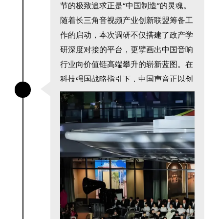
节的极致追求正是“中国制造”的灵魂。
随着长三角音视频产业创新联盟筹备工
作的启动，本次调研不仅搭建了政产学
研深度对接的平台，更擘画出中国音响
行业向价值链高端攀升的崭新蓝图。在
科技强国战略指引下，中国声音正以创
新为谱，奏响震撼世界的时代强音。
地址：杭州市滨江区江虹路459号F座5
楼 预约电话：0571–56716296 长按上
图二维码即可添加微信客服号 了解更
多信息，预约试听
了解更多