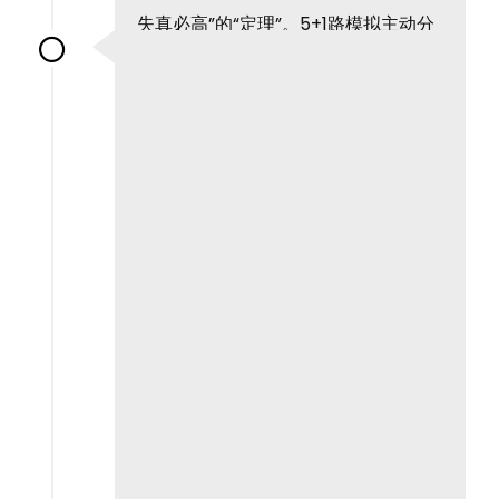
失真必高”的“定理”。5+1路模拟主动分
频（低音炮箱体内置主动分频），功放
直接一对一推动喇叭，衔接更顺滑，声
音更自然、更放松。因此今夜“触摸音
乐”的桥梁，超级龙吟当之无愧。 04 感
恩相遇...
了解更多