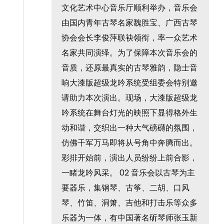
文化艺术中心音乐厅顺利举办，音乐会
由国内青年古琴名家魏胜宝、广西古琴
协会会长李俊萍联袂领衔，率一众艺术
名家共同演绎。为了保障本次音乐会的
音质，还原最真实的古琴雅韵，隐士音
响大漆版超级龙吟系统受组委会特别邀
请助力本次演出。现场，大漆版超级龙
吟系统在舞台灯光的映照下显得格外生
动和谐，交织出一种大气磅礴的氛围，
仿佛千军万马即将从号角中奔腾而出。
彩排开始前，演出人员纷纷上前合影，
一睹龙吟风采。 02 音乐会以古琴为主
要器乐，集钢琴、古筝、二胡、口风
琴、竹笛、洞箫、吉他和打击乐等众多
乐器为一体，有中国著名斫琴师张玉新