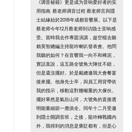
《调音秘籍》更是成为音响爱好者的实
用指南. 蔡老师调音过程 蔡老师言與隱
士結緣始於2018年成都音響展。以下是
蔡老师今年12月蔡老师到访隐士音响感
受。當時我去作專題演講，趁空檔去聽
賴英智總編主持龍吟喇叭發表會。他問
我聽的如何？在音響我一向不和稀泥，
實話直說，這五路全號角大陣仗不錯，
但是還沒擺好。於是戴總邀我大會餐宴
後來擺。他身先士卒，與員工用背帶依
我的指示，移動這對幾噸重的大傢伙。
擺好果然是氣壯山河，大號角的直接透
明能量細節一應俱全。同年十二月受邀
到隱士開調音班，之後，龍吟轉戰國內
外，我得到的消息是褒貶都有，但是心