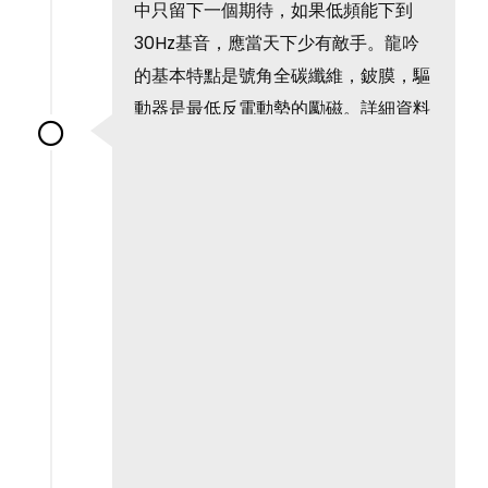
中只留下一個期待，如果低頻能下到
30Hz基音，應當天下少有敵手。龍吟
的基本特點是號角全碳纖維，鈹膜，驅
動器是最低反電動勢的勵磁。詳細資料
google可查。 三年疫情我沒法前往，
今年開始大江南北開班，這次到上海，
戴總再邀我前往切磋。喝過肉桂岩茶，
熱身先擺好一對小號角，問題也是出在
toe...
了解更多