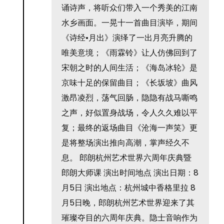
诵诗声，将听众们带入一个秀美的江南
水乡画面。一晃十一首曲目演毕，期间
《诗经•月出》演绎了一出月亮升腾的
唯美意境；《雨霖铃》让人仿佛回到了
宋朝之时的人间生活；《海岛冰轮》是
京味十足的保留曲目；《长坂坡》曲风
激昂凌烈，荡气回肠，隐隐有战马嘶鸣
之声，好似置身战场，令人久久难以平
复；最终的返场曲目《沧海一声笑》更
是将整场演出推向高潮，掌声经久不
息。 郎朗杭州艺术世界六周年庆典暨
郎朗大师课 演出时间地点 演出日期：8
月5日 演出地点：杭州城中香格里拉 8
月5日晚，郎朗杭州艺术世界迎来了其
璀璨夺目的六周年庆典。隐士音响作为