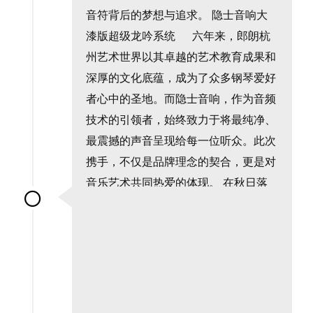
音符背后的梦想与追求。 隐士音响大
漆版超级龙吟系统 六年来，郎朗杭
州艺术世界以其卓越的艺术教育成果和
深厚的文化底蕴，成为了众多钢琴爱好
者心中的圣地。而隐士音响，作为音频
技术的引领者，始终致力于将最纯净、
最震撼的声音呈现给每一位听众。此次
携手，不仅是品牌理念的契合，更是对
音乐艺术共同热爱的体现。 在秋日落
叶的背景映衬下，表演者专注于指尖的
每一个音符，他的演奏如同秋风般轻
柔，却又带有秋叶般的绚烂，静谧中透
出动人的韵律。 在淡雅的水墨山水
间，表演者身着华美长裙，...