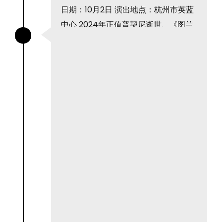
日期：10月2日 演出地点：杭州市英蓝
中心 2024年正值普契尼逝世、《图兰
朵》诞生100周年，10月2日全球首场户
外香氛歌剧音乐会在杭州英蓝中心举
办，此次展览由法国知名香水历史学
家、中法香水文化年荣誉大使伊丽莎白·
德·费多策展，知名女高音Rebeka...
了解更多