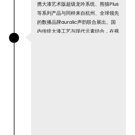
携大漆艺术版超级龙吟系统、熊猫Plus
等系列产品与同样来自杭州、全球领先
的数播品牌auralic声韵联合展出。国
内传统大漆工艺与现代元素结合，在视
觉上就呈现出一种独特的艺术美感。而
超级龙吟的音质更是让外国友人们连连
赞叹，整个展会期间发烧友络绎不绝，
争相一睹来自东方的“神秘”音响。 （慕
尼黑高端音响展）HIGH-END...
了解更多