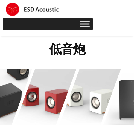
低
音
炮