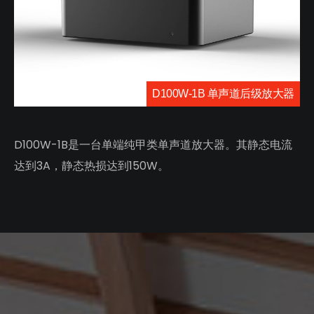
D100W-1B 单声道后级放大器
D100W-1B是一台单端纯甲类单声道放大器。其静态电流
达到3A，静态热损达到150W。