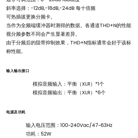
斜率选择：-12dB,-18dB,-24dB 每十倍频
可热插拔更换分频卡。
当作为全频端缓冲器时测得的数据。各通道THD+N的性能
视分频参数不同会产生显著差异。
由于分频后的阻带抑制效果，THD+N指标通常会好于该标
称性能。
输
入
输
出
接
口
模拟音频输入：平衡（XLR）*1个
模拟音频输出：平衡（XLR）*6个
电
源
及
功
耗
输入电压范围：100~240Vac/47~63Hz
功耗：52W