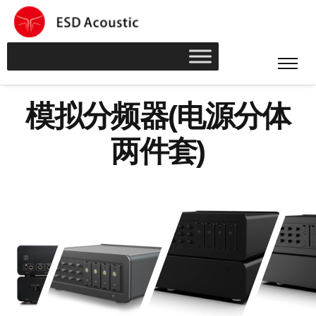
模
拟
分
频
器
(
电
源
分
体
两
件
套
)