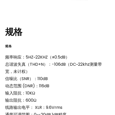
规
格
规
格
频率响应：5HZ~22KHZ（±0.5dB）
总谐波失真（THD+N）：-106dB（DC~22khz测量带
宽，未计权）
信噪比（SNR）：110dB
动态范围 (DNR)：116dB
输入阻抗：10KΩ
输出阻抗：600Ω
线路输出电平： XLR：9.6Vrms
通带可调范围：0~-20dB 1dB精度